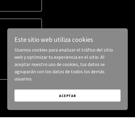
Este sitio web utiliza cookies
Usamos cookies para analizar el tráfico del sitio
web y optimizar tu experiencia en el sitio. Al
aceptar nuestro uso de cookies, tus datos se
agruparán con los datos de todos los demás
usuarios.
ACEPTAR
o
de Google.