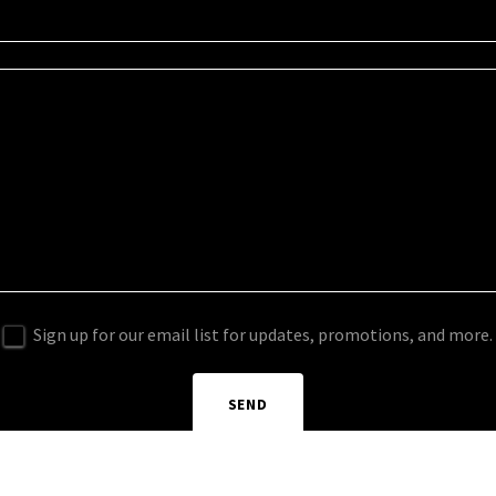
Sign up for our email list for updates, promotions, and more.
SEND
está protegido por reCAPTCHA y aplican las
Política de privacidad
y los
Términos de servici